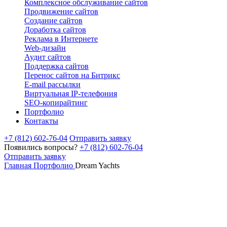
Комплексное обслуживание сайтов
Продвижение сайтов
Создание сайтов
Доработка сайтов
Реклама в Интернете
Web-дизайн
Аудит сайтов
Поддержка сайтов
Перенос сайтов на Битрикс
E-mail рассылки
Виртуальная IP-телефония
SEO-копирайтинг
Портфолио
Контакты
+7 (812) 602-76-04
Отправить заявку
Появились вопросы?
+7 (812) 602-76-04
Отправить заявку
Главная
Портфолио
Dream Yachts
Перенос на Битрикс и продвижение
сайта компании Dream Yachts